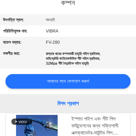
কম্পন
ভ্রমণ
উৎপত্তি স্থল:
সাংহাই
মান
পরিচিতিমুলক নাম:
VIBRA
নিয়ন্ত্রণ
মডেল নম্বার:
FV-280
যোগাযোগ
লক্ষণীয় করা:
,
রাস্তার ধারের কম্পনকারী হাতুড়ি পাইল ড্রাইভার
,
ভাইব্রেটরি ফটোভোলটাইক শীট পাইল ড্রাইভার
করুন
32Mpa শীট বৈদ্যুতিক পাইল হাতুড়ি
খবর
আমাদের সাথে যোগাযোগ করুন!
মামলা
বিশদ প্রকাশ
ইস্পাত পাইপ এবং শীট পিল
উদ্ধৃতির
ফাউন্ডেশনের জন্য শক্তিশালী
জন্য
এক্সক্যাভেটর-মাউন্টড পিল