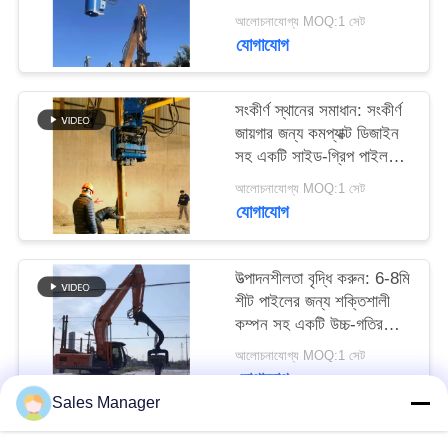
ড্রাইভার
আবেদন
আলোচনাযোগ্য MOQ:1 সেট
যোগাযোগ
SITEMAP
সংকীর্ণ স্থানের সমাধান: সংকীর্ণ
জায়গার জন্য কমপ্যাক্ট ডিজাইন
PRIVACY
সহ একটি সাইড-গ্রিপ পাইল
POLICY
ড্রাইভার
আলোচনাযোগ্য MOQ:1 সেট
যোগাযোগ
উত্পাদনশীলতা বৃদ্ধি করুন: 6-8মি
শীট পাইলের জন্য শক্তিশালী
কম্পন সহ একটি উচ্চ-গতির
পাইল ড্রাইভার
আলোচনাযোগ্য MOQ:1 সেট
যোগাযোগ
Sales Manager