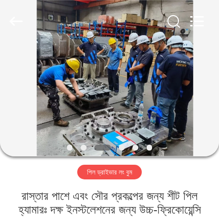
Yekun
Construction
Machinery
Co.,
Ltd..
All
Rights
Reserved.
বাড়ি
পণ্য
ভিআর
শো
আমাদের
পিল ড্রাইভার লং বুম
সম্পর্কে
রাস্তার পাশে এবং সৌর প্রকল্পের জন্য শীট পিল
কারখানা
হ্যামারঃ দক্ষ ইনস্টলেশনের জন্য উচ্চ-ফ্রিকোয়েন্সি