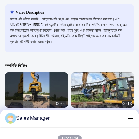
Video Description:
আমরা এটি পরীক্ষা করেছি—হাইলাইটগুলি দেখুন এবং বাস্তব অপারেশনে কী আশা করা যায়। এই
ভিডিওটি VIBRA 455KN হাইড্রোলিক পাইল ড্রাইভারকে একাধিক পাইলিং কাজ সম্পাদন করে, এর
উচ্চ-ফ্রিকোয়েন্সি ভাইব্রেশন সিস্টেম, 180° শীট পাইল ঘূর্ণন, এবং বিভিন্ন মাটির পরিস্থিতিতে দক্ষ
অপারেশন প্রদর্শন করে। স্টিল শীট পাইলস, এইচ-বিম এবং সিমেন্ট পাইলের জন্য এর বহু-কার্যকরী
ব্যবহার হাইলাইট করার সময় দেখুন।
সম্পর্কিত ভিডিও
00:05
00:13
কাস্টমাইজড রঙ এবং কর্মক্ষমতা জন্য 360 ডিগ্রী
সাইড গ্রিপ পাইল ড্রাইভার
Sales Manager
ঘূর্ণন 30-33 টন পিল ড্রাইভার
এসভি সাইড গ্রিপ পিল ড্রাইভার
৩৬০ পিল ড্রাইভার
September 24, 2025
April 29, 2025
10:23 PM