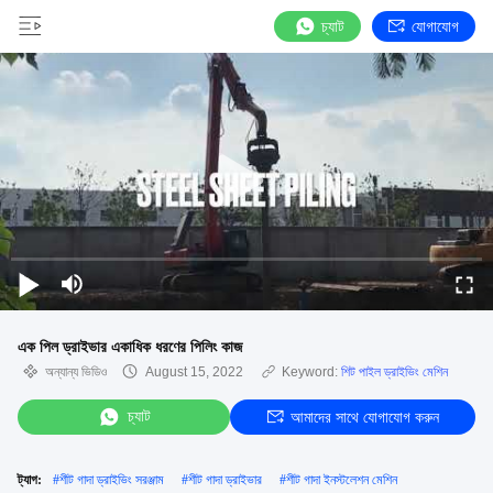
চ্যাট
যোগাযোগ
এক পিল ড্রাইভার একাধিক ধরণের পিলিং কাজ
অন্যান্য ভিডিও
August 15, 2022
Keyword:
শিট পাইল ড্রাইভিং মেশিন
চ্যাট
আমাদের সাথে যোগাযোগ করুন
ট্যাগ:
#
শীট গাদা ড্রাইভিং সরঞ্জাম
#
শীট গাদা ড্রাইভার
#
শীট গাদা ইনস্টলেশন মেশিন