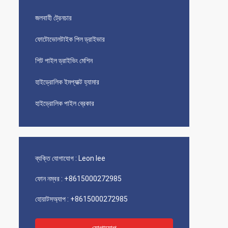
জলবাহী ট্রেনচার
ফোটোভোলটাইক পিল ড্রাইভার
শিট পাইল ড্রাইভিং মেশিন
হাইড্রোলিক ইমপ্যাক্ট হ্যামার
হাইড্রোলিক পাইল ব্রেকার
ব্যক্তি যোগাযোগ :
Leon lee
ফোন নম্বর :
+8615000272985
হোয়াটসঅ্যাপ :
+8615000272985