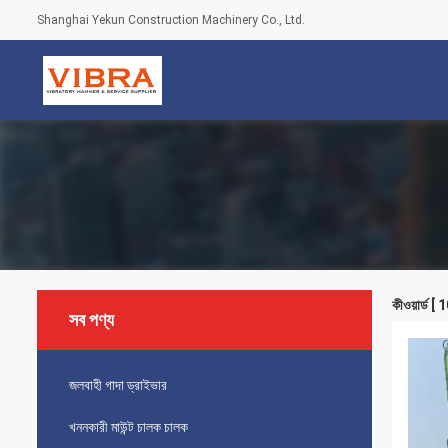
Shanghai Yekun Construction Machinery Co., Ltd.
কীওয়ার্ড 
সব পণ্য
জলবাহী গাদা ড্রাইভার
খননকারী মাউন্ট চালক চালক