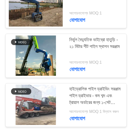
আবেদন
আলোচনাযোগ্য MOQ:1
যোগাযোগ
সাইট
ম্যাপ
নির্ভুল বৈদ্যুতিক ভাইব্রো হাতুড়ি -
২১ মিটার শীট পাইল স্থাপন সরঞ্জাম
PRIVACY
POLICY
আলোচনাযোগ্য MOQ:1
যোগাযোগ
হাইড্রোলিক পাইল ড্রাইভিং সরঞ্জাম
পাইল ড্রাইভার - কম শব্দ এবং
ট্রায়াল অর্ডারের জন্য ১-সেট
MOQ
আলোচনাযোগ্য MOQ:1 বিন্যাস করুন
যোগাযোগ