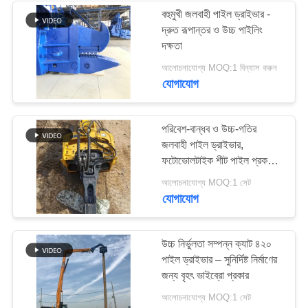
বহুমুখী জলবাহী পাইল ড্রাইভার -
দ্রুত রূপান্তর ও উচ্চ পাইলিং
দক্ষতা
আলোচনাযোগ্য MOQ:1 বিন্যাস করুন
যোগাযোগ
পরিবেশ-বান্ধব ও উচ্চ-গতির
জলবাহী পাইল ড্রাইভার,
ফটোভোলটাইক শীট পাইল প্রকল্পের
জন্য
আলোচনাযোগ্য MOQ:1 সেট
যোগাযোগ
উচ্চ নির্ভুলতা সম্পন্ন ক্যাট ৪২০
পাইল ড্রাইভার – সুনির্দিষ্ট নির্মাণের
জন্য বৃহৎ ভাইব্রো প্রকার
আলোচনাযোগ্য MOQ:1 সেট