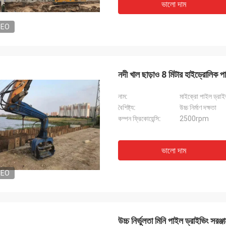
ভালো দাম
DEO
নদী খাল ছাড়াও 8 মিটার হাইড্রোলিক পা
নাম:
মাইক্রো পাইল ড্রাই
বৈশিষ্ট্য:
উচ্চ নির্মাণ দক্ষতা
কম্পন ফ্রিকোয়েন্সি:
2500rpm
ভালো দাম
DEO
উচ্চ নির্ভুলতা মিনি পাইল ড্রাইভিং সরঞ্