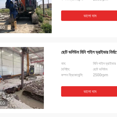
ভালো দাম
DEO
ছোট ভলিউম মিনি পাইল ড্রাইভার নির্মাণ
নাম:
মিনি পাইল ড্রাইভার
বৈশিষ্ট্য:
ছোট ভলিউম
কম্পন ফ্রিকোয়েন্সি:
2500rpm
ভালো দাম
DEO