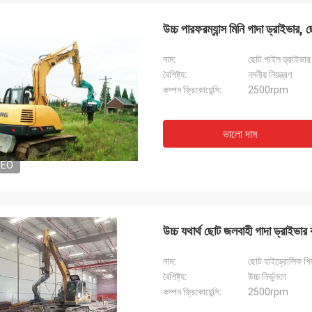
উচ্চ পারফরম্যান্স মিনি গাদা ড্রাইভার, 
নাম:
ছোট পাইল ড্রাইভার
বৈশিষ্ট্য:
নমনীয় নিয়ন্ত্রণ
কম্পন ফ্রিকোয়েন্সি:
2500rpm
ভালো দাম
DEO
উচ্চ যথার্থ ছোট জলবাহী গাদা ড্রাইভার 
নাম:
ছোট হাইড্রোলিক পি
বৈশিষ্ট্য:
উচ্চ নির্ভুলতা
কম্পন ফ্রিকোয়েন্সি:
2500rpm