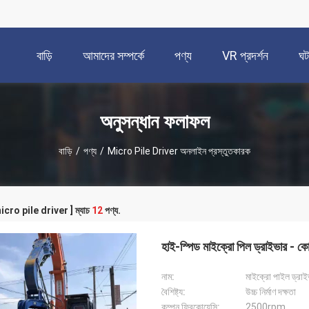
বাড়ি
আমাদের সম্পর্কে
পণ্য
VR প্রদর্শন
ঘট
অনুসন্ধান ফলাফল
বাড়ি
/
পণ্য
/
Micro Pile Driver অনলাইন প্রস্তুতকারক
[ micro pile driver ] ম্যাচ
12
পণ্য.
হাই-স্পিড মাইক্রো পিল ড্রাইভার - কোন
নাম:
মাইক্রো পাইল ড্রাই
বৈশিষ্ট্য:
উচ্চ নির্মাণ দক্ষতা
কম্পন ফ্রিকোয়েন্সি:
2500rpm