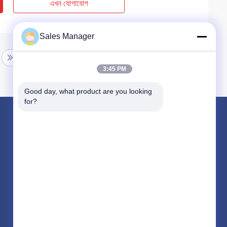
এখন যোগাযোগ
Sales Manager
3:45 PM
Good day, what product are you looking 
for?
পণ্য
জলবাহী গাদা ড্রাইভার
খননকারী মাউন্ট চালক চালক
বৈদ্যুতিক কম্পন হ্যামার
সব ধরনের