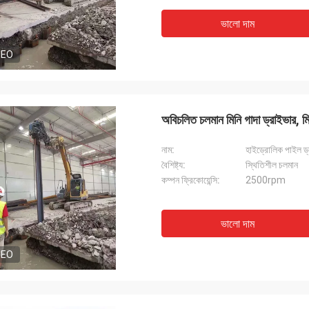
ভালো দাম
DEO
অবিচলিত চলমান মিনি গাদা ড্রাইভার, 
নাম:
হাইড্রোলিক পাইল ড
বৈশিষ্ট্য:
স্থিতিশীল চলমান
কম্পন ফ্রিকোয়েন্সি:
2500rpm
ভালো দাম
DEO