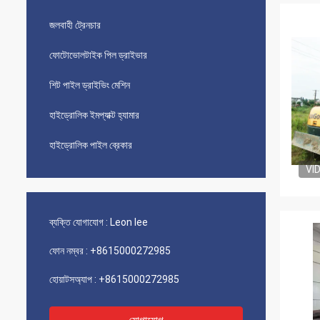
জলবাহী ট্রেনচার
ফোটোভোলটাইক পিল ড্রাইভার
শিট পাইল ড্রাইভিং মেশিন
হাইড্রোলিক ইমপ্যাক্ট হ্যামার
হাইড্রোলিক পাইল ব্রেকার
VI
ব্যক্তি যোগাযোগ :
Leon lee
ফোন নম্বর :
+8615000272985
হোয়াটসঅ্যাপ :
+8615000272985