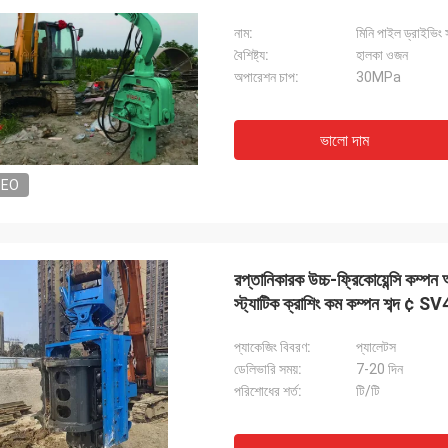
নাম:
মিনি পাইল ড্রাইভিং স
বৈশিষ্ট্য:
হালকা ওজন
অপারেশন চাপ:
30MPa
ভালো দাম
DEO
রপ্তানিকারক উচ্চ-ফ্রিকোয়েন্সি কম্পন 
স্ট্যাটিক ক্রাশিং কম কম্পন শব্দ ¢ S
প্যাকেজিং বিবরণ:
প্যালেটস
ডেলিভারি সময়:
7-20 দিন
পরিশোধের শর্ত:
টি/টি