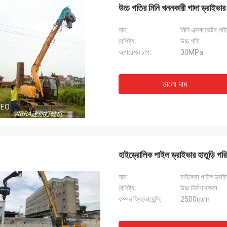
উচ্চ গতির মিনি খননকারী গাদা ড্রাইভার
নাম:
মিনি এক্সকাভেটর পা
বৈশিষ্ট্য:
উচ্চ গতি
অপারেশন চাপ:
30MPa
ভালো দাম
DEO
হাইড্রোলিক পাইল ড্রাইভার হাতুড়ি পরি
নাম:
মাইক্রো পাইল ড্রাই
বৈশিষ্ট্য:
উচ্চ নির্মাণ দক্ষতা
কম্পন ফ্রিকোয়েন্সি:
2500rpm