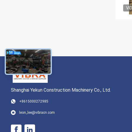
VI
Shanghai Yekun Construction Machinery Co., Ltd.
+8615000272985
leon_lee@vibracn.com