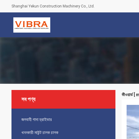
Shanghai Yekun Construction Machinery Co., Ltd.
কীওয়ার্ড 
সব পণ্য
জলবাহী গাদা ড্রাইভার
খননকারী মাউন্ট চালক চালক