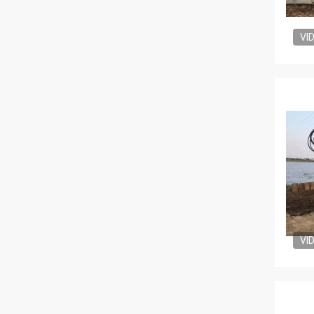
VI
VI