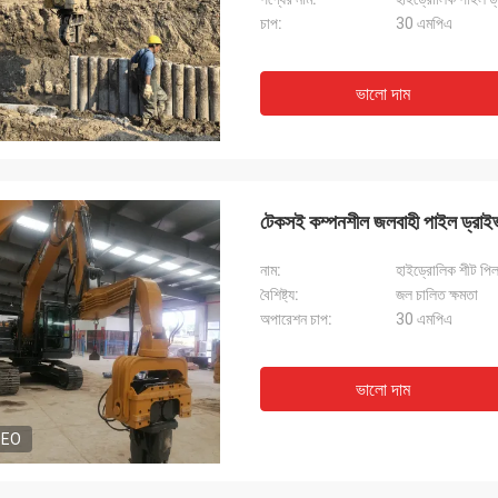
চাপ:
30 এমপিএ
ভালো দাম
টেকসই কম্পনশীল জলবাহী পাইল ড্রাই
নাম:
হাইড্রোলিক শীট পিল
বৈশিষ্ট্য:
জল চালিত ক্ষমতা
অপারেশন চাপ:
30 এমপিএ
ভালো দাম
DEO