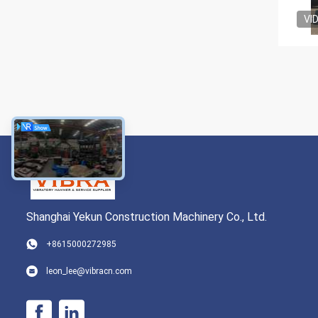
VI
Shanghai Yekun Construction Machinery Co., Ltd.
+8615000272985
leon_lee@vibracn.com