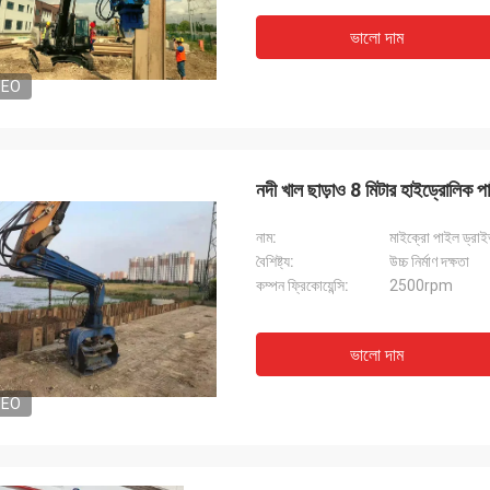
ভালো দাম
DEO
নদী খাল ছাড়াও 8 মিটার হাইড্রোলিক পা
নাম:
মাইক্রো পাইল ড্রাই
বৈশিষ্ট্য:
উচ্চ নির্মাণ দক্ষতা
কম্পন ফ্রিকোয়েন্সি:
2500rpm
ভালো দাম
DEO