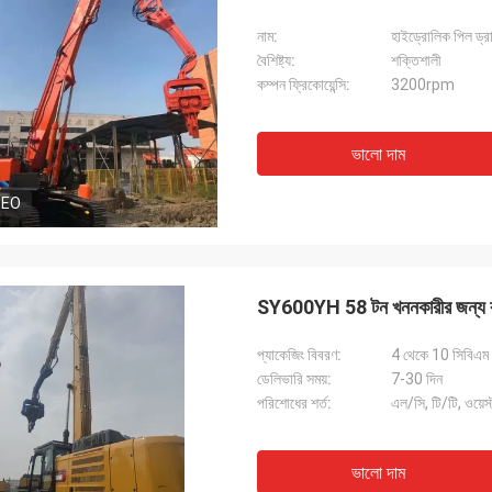
নাম:
হাইড্রোলিক পিল ড্র
বৈশিষ্ট্য:
শক্তিশালী
কম্পন ফ্রিকোয়েন্সি:
3200rpm
ভালো দাম
DEO
SY600YH 58 টন খননকারীর জন্য কাস
প্যাকেজিং বিবরণ:
4 থেকে 10 সিবিএম ，
ডেলিভারি সময়:
7-30 দিন
পরিশোধের শর্ত:
এল/সি, টি/টি, ওয়েস্ট
ভালো দাম