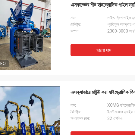
এক্সকাভেটর শীট হাইড্রোলিক পাইল ড্
নাম:
সাইড গ্রিপ পাইল ড্
বৈশিষ্ট্য:
প্রতিকূল অবস্থায় প
কম্পন:
2300-3000 আর
ভালো দাম
DEO
এক্সক্যাভারে মাউন্ট করা হাইড্রোলিক পিল
নাম:
XCMG হাইড্রোলিক হ
বৈশিষ্ট্য:
ইনস্টল এবং ড্রাইভ
অপারেশন চাপ:
32 এমপিএ