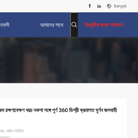
Bengali
নাবলী
আমাদের সাথে
উদ্ধৃতির জন্য আবেদন
যোগাযোগ করুন
ম রক্ষণাবেক্ষণ খরচ নকশা সঙ্গে পূর্ণ 360 ডিগ্রী ক্রমাগত ঘূর্ণন জলবাহী
 কাজ, মেরিন পাইলিং
্রাইভার