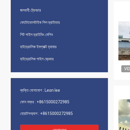
জলবাহী ট্রেনচার
ফোটোভোলটাইক পিল ড্রাইভার
শিট পাইল ড্রাইভিং মেশিন
হাইড্রোলিক ইমপ্যাক্ট হ্যামার
হাইড্রোলিক পাইল ব্রেকার
VI
ব্যক্তি যোগাযোগ :
Leon lee
ফোন নম্বর :
+8615000272985
হোয়াটসঅ্যাপ :
+8615000272985