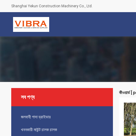
Shanghai Yekun Construction Machinery Co., Ltd.
কীওয়ার্ড 
সব পণ্য
জলবাহী গাদা ড্রাইভার
খননকারী মাউন্ট চালক চালক