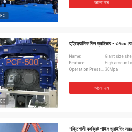
ভালো দাম
DEO
হাইড্রোলিক পিল ড্রাইভার - ৩৭০০ কেজি
Name:
Giant size shee
Feature:
High amount o
Operation Pressure:
30Mpa
ভালো দাম
DEO
শক্তিশালী কংক্রিট পাইল ড্রাইভিং সরঞ