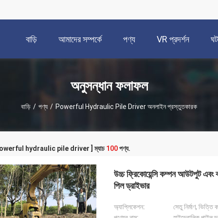
বাড়ি
আমাদের সম্পর্কে
পণ্য
VR প্রদর্শন
ঘট
অনুসন্ধান ফলাফল
বাড়ি
/
পণ্য
/
Powerful Hydraulic Pile Driver অনলাইন প্রস্তুতকারক
[ powerful hydraulic pile driver ] ম্যাচ
100
পণ্য.
উচ্চ ফ্রিকোয়েন্সি কম্পন আউটপুট এবং ক
পিল ড্রাইভার
অ্যাপ্লিকেশন:
সেতু নির্মাণ, ভিত্তি
পণ্যের নাম:
হাইড্রোলিক পাইল ড