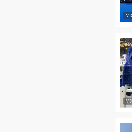
VI
VI