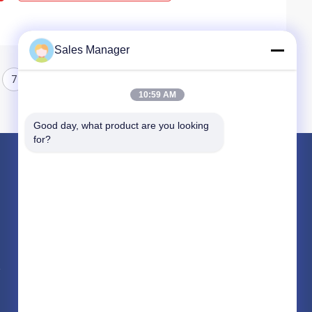
Sales Manager
7
8
10:59 AM
Good day, what product are you looking 
for?
পণ্য
জলবাহী গাদা ড্রাইভার
খননকারী মাউন্ট চালক চালক
বৈদ্যুতিক কম্পন হ্যামার
সব ধরনের