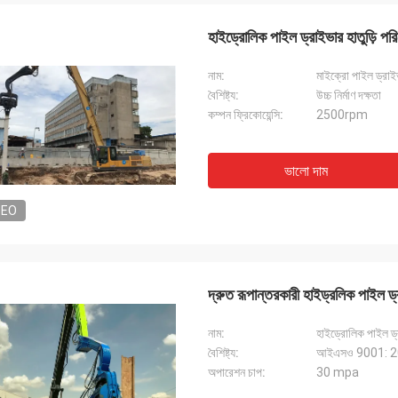
হাইড্রোলিক পাইল ড্রাইভার হাতুড়ি পরি
নাম:
মাইক্রো পাইল ড্রাই
বৈশিষ্ট্য:
উচ্চ নির্মাণ দক্ষতা
কম্পন ফ্রিকোয়েন্সি:
2500rpm
ভালো দাম
DEO
দ্রুত রূপান্তরকারী হাইড্রলিক পাইল 
নাম:
হাইড্রোলিক পাইল ড্
বৈশিষ্ট্য:
আইএসও 9001: 201
অপারেশন চাপ:
30 mpa