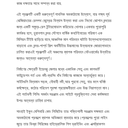
কাজ দক্ষতার সাথে সম্পন্ন করা যায়.
আবেদন
এই প্রকল্পটি একটি গুরুত্বপূর্ণ পাবলিক অবকাঠামো উদ্যোগ, যার লক্ষ্য পূর্ব
ঝেজিয়াংয়ের রেলপথ কেন্দ্রের বিন্যাস উন্নত করা এবং নিংবো ঝোশান বন্দরের
সাইট
জন্য একটি সমুদ্র-রেল ইন্টারমোডাল করিডোর খোলার।একবার পুরোপুরি
ম্যাপ
কার্যকর হলে, চুয়ানশান বন্দর স্টেশনে বার্ষিক কনটেইনারের পরিমাণ এক
মিলিয়ন টিইউ ছাড়িয়ে যাবে,আঞ্চলিক মাল পরিবহন ঘাটতি উল্লেখযোগ্যভাবে
বাড়ানো এবং বন্দর-পার্শ্ব শিল্প অর্থনীতির উচ্চমানের উন্নয়নকে জোরালোভাবে
PRIVACY
চালিত করাএই প্রকল্পটি এই অঞ্চলের ব্যাপক পরিবহন নেটওয়ার্কের উন্নতির
জন্যও অত্যন্ত গুরুত্বপূর্ণ।
POLICY
নির্মাণের ক্ষেত্রটি ইয়েনঝু জেলার মধ্যে একাধিক সেতু এবং কালভার্ট
ফাউন্ডেশন গর্ত এবং নদী-ক্রসিং বাঁধ নির্মাণের কাজকে অন্তর্ভুক্ত করে।
সাইটগুলি বিদ্যমান সড়ক, নৌবাহী নদী,আর পুরনো সেতু, যার ফলে ঘনিষ্ঠ
কর্মক্ষেত্র, কঠোর পরিবেশ সুরক্ষা প্রয়োজনীয়তা এবং উচ্চ নিরাপত্তা মান।
এই শর্তাবলী পিলিং সমর্থন সরঞ্জাম এবং সাইটে প্রযুক্তিগত সেবা কর্মক্ষমতা
উপর অত্যন্ত চাহিদা চাপায়.
সাংহাই ইকুন মেশিনারি কোং লিমিটেড তার শক্তিশালী সরঞ্জাম সক্ষমতা এবং
অবকাঠামো প্রকল্পে ব্যাপক অভিজ্ঞতা ব্যবহার করে।প্রকল্পের পুরো লাইন
জুড়ে তার ভিব্রা সিরিজের হাইড্রোলিক পিল ড্রাইভিং এবং এক্সট্রাকশন