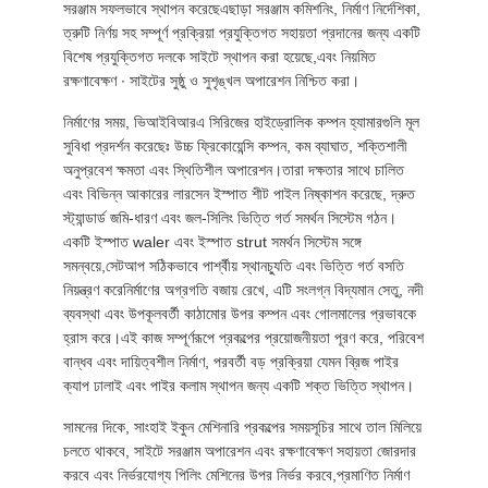
সরঞ্জাম সফলভাবে স্থাপন করেছেএছাড়া সরঞ্জাম কমিশনিং, নির্মাণ নির্দেশিকা,
ত্রুটি নির্ণয় সহ সম্পূর্ণ প্রক্রিয়া প্রযুক্তিগত সহায়তা প্রদানের জন্য একটি
বিশেষ প্রযুক্তিগত দলকে সাইটে স্থাপন করা হয়েছে,এবং নিয়মিত
রক্ষণাবেক্ষণ ∙ সাইটের সুষ্ঠু ও সুশৃঙ্খল অপারেশন নিশ্চিত করা।
নির্মাণের সময়, ভিআইবিআরএ সিরিজের হাইড্রোলিক কম্পন হ্যামারগুলি মূল
সুবিধা প্রদর্শন করেছেঃ উচ্চ ফ্রিকোয়েন্সি কম্পন, কম ব্যাঘাত, শক্তিশালী
অনুপ্রবেশ ক্ষমতা এবং স্থিতিশীল অপারেশন।তারা দক্ষতার সাথে চালিত
এবং বিভিন্ন আকারের লারসেন ইস্পাত শীট পাইল নিষ্কাশন করেছে, দ্রুত
স্ট্যান্ডার্ড জমি-ধারণ এবং জল-সিলিং ভিত্তি গর্ত সমর্থন সিস্টেম গঠন।
একটি ইস্পাত waler এবং ইস্পাত strut সমর্থন সিস্টেম সঙ্গে
সমন্বয়ে,সেটআপ সঠিকভাবে পার্শ্বীয় স্থানচ্যুতি এবং ভিত্তি গর্ত বসতি
নিয়ন্ত্রণ করেনির্মাণের অগ্রগতি বজায় রেখে, এটি সংলগ্ন বিদ্যমান সেতু, নদী
ব্যবস্থা এবং উপকূলবর্তী কাঠামোর উপর কম্পন এবং গোলমালের প্রভাবকে
হ্রাস করে।এই কাজ সম্পূর্ণরূপে প্রকল্পের প্রয়োজনীয়তা পূরণ করে, পরিবেশ
বান্ধব এবং দায়িত্বশীল নির্মাণ, পরবর্তী বড় প্রক্রিয়া যেমন ব্রিজ পাইর
ক্যাপ ঢালাই এবং পাইর কলাম স্থাপন জন্য একটি শক্ত ভিত্তি স্থাপন।
সামনের দিকে, সাংহাই ইকুন মেশিনারি প্রকল্পের সময়সূচির সাথে তাল মিলিয়ে
চলতে থাকবে, সাইটে সরঞ্জাম অপারেশন এবং রক্ষণাবেক্ষণ সহায়তা জোরদার
করবে এবং নির্ভরযোগ্য পিলিং মেশিনের উপর নির্ভর করবে,প্রমাণিত নির্মাণ