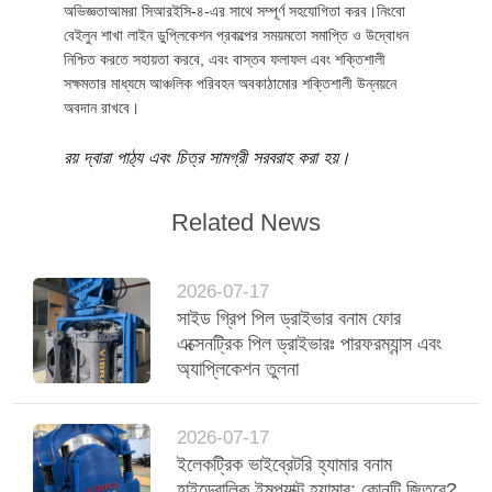
অভিজ্ঞতাআমরা সিআরইসি-৪-এর সাথে সম্পূর্ণ সহযোগিতা করব।নিংবো
বেইলুন শাখা লাইন ডুপ্লিকেশন প্রকল্পের সময়মতো সমাপ্তি ও উদ্বোধন
নিশ্চিত করতে সহায়তা করবে, এবং বাস্তব ফলাফল এবং শক্তিশালী
সক্ষমতার মাধ্যমে আঞ্চলিক পরিবহন অবকাঠামোর শক্তিশালী উন্নয়নে
অবদান রাখবে।
রয় দ্বারা পাঠ্য এবং চিত্র সামগ্রী সরবরাহ করা হয়।
Related News
2026-07-17
সাইড গ্রিপ পিল ড্রাইভার বনাম ফোর
এক্সেনট্রিক পিল ড্রাইভারঃ পারফরম্যান্স এবং
অ্যাপ্লিকেশন তুলনা
2026-07-17
ইলেকট্রিক ভাইব্রেটরি হ্যামার বনাম
হাইড্রোলিক ইমপ্যাক্ট হ্যামার: কোনটি জিতবে?