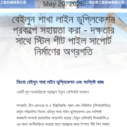
ভ্রমণ
May 20, 2026
বেইলুন শাখা লাইন ডুপ্লিকেশন
মান
প্রকল্পে সহায়তা করা - দক্ষতার
নিয়ন্ত্রণ
সাথে স্টিল শীট পাইল সাপোর্ট
নির্মাণের অগ্রগতি
যোগাযোগ
করুন
খবর
নিংবো বেইলুন শাখা লাইন ডুপ্লিকেশন এবং সংশ্লিষ্ট কাজ
একটি মূল অবকাঠামো প্রকল্পে ইকুন মেশিনারি অবদান
মামলা
সম্প্রতি, চীন রেলওয়ে নং ৪ ইঞ্জিনিয়ারিং গ্রুপ কোং লিমিটেড (সিআরইসি৪)
কর্তৃক পরিচালিত নিংবো বেইলুন শাখা লাইন ডুপ্লিকেশন এবং সংশ্লিষ্ট
উদ্ধৃতির
কাজগুলি সম্পর্কে ধারাবাহিক অগ্রগতি হয়েছে।ইকুন মেশিনারি সিআরইসি-৪
জন্য
এর সাথে অংশীদারিত্ব করেছে যাতে প্রকল্পের জন্য ইস্পাত শীট পিল সমর্থন