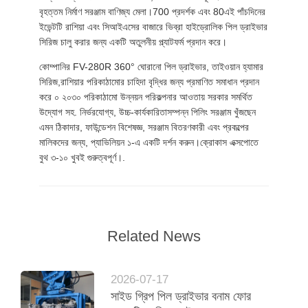
বৃহত্তম নির্মাণ সরঞ্জাম বাণিজ্য মেলা।700 প্রদর্শক এবং 80এই পাঁচদিনের
ইভেন্টটি রাশিয়া এবং সিআইএসের বাজারে ভিব্রা হাইড্রোলিক পিল ড্রাইভার
সিরিজ চালু করার জন্য একটি অতুলনীয় প্ল্যাটফর্ম প্রদান করে।
কোম্পানির FV-280R 360° ঘোরানো পিল ড্রাইভার, তাইওয়ান হ্যামার
সিরিজ,রাশিয়ার পরিকাঠামোর চাহিদা বৃদ্ধির জন্য প্রমাণিত সমাধান প্রদান
করে ০ ২০৩০ পরিকাঠামো উন্নয়ন পরিকল্পনার আওতায় সরকার সমর্থিত
উদ্যোগ সহ. নির্ভরযোগ্য, উচ্চ-কার্যকারিতাসম্পন্ন পিলিং সরঞ্জাম খুঁজছেন
এমন ঠিকাদার, ফাউন্ডেশন বিশেষজ্ঞ, সরঞ্জাম বিতরণকারী এবং প্রকল্পের
মালিকদের জন্য, প্যাভিলিয়ন ১-এ একটি দর্শন করুন।ক্রোকাস এক্সপোতে
বুথ ৩-১০ খুবই গুরুত্বপূর্ণ।.
Related News
2026-07-17
সাইড গ্রিপ পিল ড্রাইভার বনাম ফোর