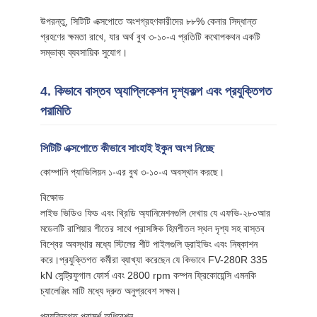
উপরন্তু, সিটিটি এক্সপোতে অংশগ্রহণকারীদের ৮৮% কেনার সিদ্ধান্ত
গ্রহণের ক্ষমতা রাখে, যার অর্থ বুথ ৩-১০-এ প্রতিটি কথোপকথন একটি
সম্ভাব্য ব্যবসায়িক সুযোগ।
4. কিভাবে বাস্তব অ্যাপ্লিকেশন দৃশ্যকল্প এবং প্রযুক্তিগত
পরামিতি
সিটিটি এক্সপোতে কীভাবে সাংহাই ইকুন অংশ নিচ্ছে
কোম্পানি প্যাভিলিয়ন ১-এর বুথ ৩-১০-এ অবস্থান করছে।
বিক্ষোভ
লাইভ ভিডিও ফিড এবং থ্রিডি অ্যানিমেশনগুলি দেখায় যে এফভি-২৮০আর
মডেলটি রাশিয়ার শীতের সাথে প্রাসঙ্গিক হিমশীতল স্থল দৃশ্য সহ বাস্তব
বিশ্বের অবস্থার মধ্যে স্টিলের শীট পাইলগুলি ড্রাইভিং এবং নিষ্কাশন
করে।প্রযুক্তিগত কর্মীরা ব্যাখ্যা করেছেন যে কিভাবে FV-280R 335
kN সেন্ট্রিফুগাল ফোর্স এবং 2800 rpm কম্পন ফ্রিকোয়েন্সি এমনকি
চ্যালেঞ্জিং মাটি মধ্যে দ্রুত অনুপ্রবেশ সক্ষম।
প্রযুক্তিগত পরামর্শ অধিবেশন