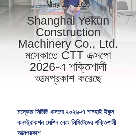
ভ্রমণ
May 27, 2026
Shanghai Yekun
মান
Construction
নিয়ন্ত্রণ
Machinery Co., Ltd.
মস্কোতে CTT এক্সপো
যোগাযোগ
করুন
2026-এ শক্তিশালী
আত্মপ্রকাশ করেছে
খবর
মামলা
মস্কোর সিটিটি এক্সপো ২০২৬-এ শানহাই ইকুন
উদ্ধৃতির
কনস্ট্রাকশন মেশিন কোং লিমিটেডের শক্তিশালী
জন্য
আত্মপ্রকাশ