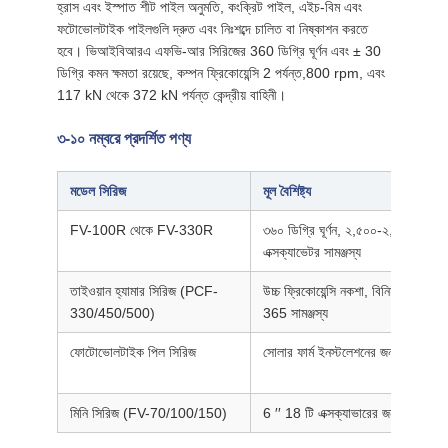
হ্রাস এবং ইস্পাত শীট পাইল অনুমতি, কংক্রিট পাইল, এইচ-বিম এবং
ফটোভোলটাইক পাইলগুলি দ্রুত এবং নিঃশব্দে চালিত বা নিষ্কাশন করতে
হবে। ভিআইবিআরএ এফভি-আর সিরিজের 360 ডিগ্রি ঘূর্ণন এবং ± 30
ডিগ্রি কমন ক্ষমতা রয়েছে, কম্পন ফ্রিকোয়েন্সি 2 পর্যন্ত,800 rpm, এবং
117 kN থেকে 372 kN পর্যন্ত কেন্দ্রীয় বাহিনী।
৩-১০ নম্বরে প্রদর্শিত পণ্য
মডেল সিরিজ
মূল বৈশিষ্ট্য
FV-100R থেকে FV-330R
৩৬০ ডিগ্রি ঘূর্ণন, ২,৫০০-২,৮০০ ঘূর্ণন,
এক্সক্যাভেটর সামঞ্জস্য
তাইওয়ান হ্যামার সিরিজ (PCF-
উচ্চ ফ্রিকোয়েন্সি নকশা, বিনিময়যোগ্য 
330/450/500)
365 সামঞ্জস্য
ফোটোভোলটাইক পিল সিরিজ
সোলার ফার্ম ইনস্টলেশনের জন্য অপ্টিমাই
মিনি সিরিজ (FV-70/100/150)
6 ′′ 18 টি এক্সক্যাভারের জন্য হালকা 