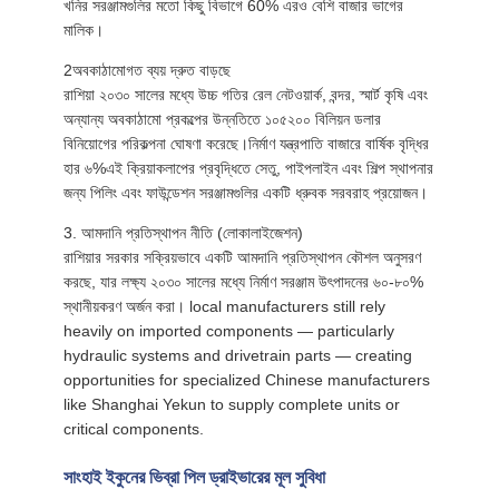
খনির সরঞ্জামগুলির মতো কিছু বিভাগে 60% এরও বেশি বাজার ভাগের
মালিক।
2অবকাঠামোগত ব্যয় দ্রুত বাড়ছে
রাশিয়া ২০৩০ সালের মধ্যে উচ্চ গতির রেল নেটওয়ার্ক, বন্দর, স্মার্ট কৃষি এবং
অন্যান্য অবকাঠামো প্রকল্পের উন্নতিতে ১০৫২০০ বিলিয়ন ডলার
বিনিয়োগের পরিকল্পনা ঘোষণা করেছে।নির্মাণ যন্ত্রপাতি বাজারে বার্ষিক বৃদ্ধির
হার ৬%এই ক্রিয়াকলাপের প্রবৃদ্ধিতে সেতু, পাইপলাইন এবং শিল্প স্থাপনার
জন্য পিলিং এবং ফাউন্ডেশন সরঞ্জামগুলির একটি ধ্রুবক সরবরাহ প্রয়োজন।
3. আমদানি প্রতিস্থাপন নীতি (লোকালাইজেশন)
রাশিয়ার সরকার সক্রিয়ভাবে একটি আমদানি প্রতিস্থাপন কৌশল অনুসরণ
করছে, যার লক্ষ্য ২০৩০ সালের মধ্যে নির্মাণ সরঞ্জাম উৎপাদনের ৬০-৮০%
স্থানীয়করণ অর্জন করা। local manufacturers still rely
heavily on imported components — particularly
hydraulic systems and drivetrain parts — creating
opportunities for specialized Chinese manufacturers
like Shanghai Yekun to supply complete units or
critical components.
সাংহাই ইকুনের ভিব্রা পিল ড্রাইভারের মূল সুবিধা