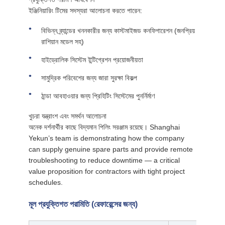
ইঞ্জিনিয়ারিং টিমের সদস্যরা আলোচনা করতে পারেন:
বিভিন্ন ব্র্যান্ডের খননকারীর জন্য কাস্টমাইজড কনফিগারেশন (জনপ্রিয়
রাশিয়ান মডেল সহ)
হাইড্রোলিক সিস্টেম ইন্টিগ্রেশন প্রয়োজনীয়তা
সামুদ্রিক পরিবেশের জন্য জারা সুরক্ষা বিকল্প
ঠান্ডা আবহাওয়ার জন্য প্রিহিটিং সিস্টেমের পুনর্নির্মাণ
খুচরা যন্ত্রাংশ এবং সমর্থন আলোচনা
অনেক দর্শনার্থীর কাছে বিদ্যমান পিলিং সরঞ্জাম রয়েছে। Shanghai
Yekun’s team is demonstrating how the company
can supply genuine spare parts and provide remote
troubleshooting to reduce downtime — a critical
value proposition for contractors with tight project
schedules.
মূল প্রযুক্তিগত পরামিতি (রেফারেন্সের জন্য)