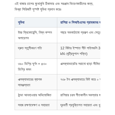
এই বাজার চাপের মুখোমুখি ঠিকাদার এবং সরঞ্জাম বিতরণকারীদের জন্য,
ভিব্রা সিরিজটি সুস্পষ্ট সুবিধা প্রদান করেঃ
সুবিধা
রাশিয়া ও সিআইএসের গ্রাহকদের জন্য সুবিধা
উচ্চ ফ্রিকোয়েন্সি, নিম্ন কম্পন
শহুরে অবকাঠামো প্রকল্প এবং সেতুর ভিত্তিগুলির
অপারেশন
দ্রুত স্তুপীকরণ গতি
12 মিটার ইস্পাত শীট পাইলগুলি 3 ′′ 4 মিন
kN সেন্ট্রিফুগাল শক্তি)
৩৬০ ডিগ্রি ঘূর্ণন + ±৩০
এক্সক্যাভারেটর সরানো ছাড়া সীমিত স্থানে সঠি
ডিগ্রি কমন
এক্সক্যাভারের ব্যাপক
৭৩৮ টন এক্সক্যাভারে ফিট করে ০ আলাদা ক্যারি
সামঞ্জস্যতা
ঠান্ডা আবহাওয়ায় অভিযোজিত
রাশিয়ার চরম শীতকালীন অবস্থার জন্য ঐচ্ছিক হ
সহজ রক্ষণাবেক্ষণ ও সহায়তা
দূরবর্তী প্রযুক্তিগত সহায়তা এবং খুচরা যন্ত্রা