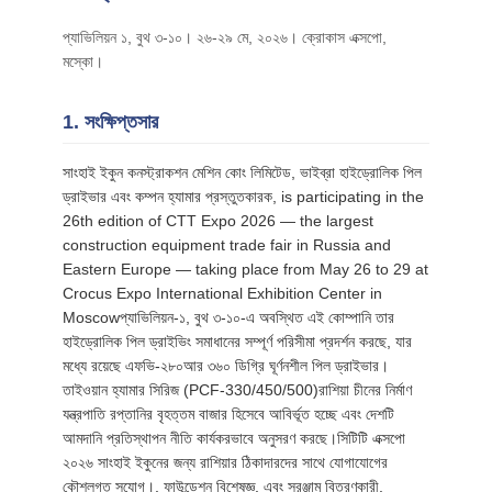
আবেদন
প্যাভিলিয়ন ১, বুথ ৩-১০। ২৬-২৯ মে, ২০২৬। ক্রোকাস এক্সপো,
মস্কো।
SITEMAP
1. সংক্ষিপ্তসার
PRIVACY
সাংহাই ইকুন কনস্ট্রাকশন মেশিন কোং লিমিটেড, ভাইব্রা হাইড্রোলিক পিল
POLICY
ড্রাইভার এবং কম্পন হ্যামার প্রস্তুতকারক, is participating in the
26th edition of CTT Expo 2026 — the largest
construction equipment trade fair in Russia and
Eastern Europe — taking place from May 26 to 29 at
Crocus Expo International Exhibition Center in
Moscowপ্যাভিলিয়ন-১, বুথ ৩-১০-এ অবস্থিত এই কোম্পানি তার
হাইড্রোলিক পিল ড্রাইভিং সমাধানের সম্পূর্ণ পরিসীমা প্রদর্শন করছে, যার
মধ্যে রয়েছে এফভি-২৮০আর ৩৬০ ডিগ্রি ঘূর্ণনশীল পিল ড্রাইভার।
তাইওয়ান হ্যামার সিরিজ (PCF-330/450/500)রাশিয়া চীনের নির্মাণ
যন্ত্রপাতি রপ্তানির বৃহত্তম বাজার হিসেবে আবির্ভূত হচ্ছে এবং দেশটি
আমদানি প্রতিস্থাপন নীতি কার্যকরভাবে অনুসরণ করছে।সিটিটি এক্সপো
২০২৬ সাংহাই ইকুনের জন্য রাশিয়ার ঠিকাদারদের সাথে যোগাযোগের
কৌশলগত সুযোগ।, ফাউন্ডেশন বিশেষজ্ঞ, এবং সরঞ্জাম বিতরণকারী,