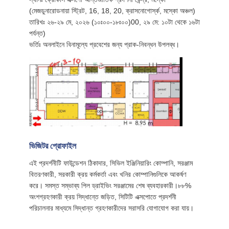
(মেজডুনারোডনায়া স্ট্রিট, 16, 18, 20, ক্রাসনোগোর্স্ক, মস্কো অঞ্চল)
তারিখঃ ২৬-২৯ মে, ২০২৬ (১০ঃ০০-১৮ঃ০০)00, ২৯ মে: ১০টা থেকে ১৬টা
পর্যন্ত)
ভর্তিঃ অনলাইনে বিনামূল্যে প্রবেশের জন্য প্রাক-নিবন্ধন উপলব্ধ।
ভিজিটর প্রোফাইল
এই প্রদর্শনীটি ফাউন্ডেশন ঠিকাদার, সিভিল ইঞ্জিনিয়ারিং কোম্পানি, সরঞ্জাম
বিতরণকারী, সরকারী ক্রয় কর্মকর্তা এবং খনির কোম্পানিগুলিকে আকর্ষণ
করে। সমস্ত সম্ভাব্য পিল ড্রাইভিং সরঞ্জামের শেষ ব্যবহারকারী।৮৮%
অংশগ্রহণকারী ক্রয় সিদ্ধান্তে জড়িত, সিটিটি এক্সপোতে প্রদর্শনী
পরিচালনার মাধ্যমে সিদ্ধান্ত গ্রহণকারীদের সরাসরি যোগাযোগ করা যায়।