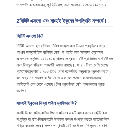
পাশাপাশি কাজাখস্তান, পূর্ব ইউরোপ, এবং মধ্যপ্রাচ্য থেকে ক্রেতাদের।
2সিটিটি এক্সপো এবং সাংহাই ইকুনের উপস্থিতি সম্পর্কে।
সিটিটি এক্সপো কি?
সিটিটি এক্সপো হল রাশিয়ার নির্মাণ সরঞ্জাম এবং উন্নত প্রযুক্তির জন্য
প্রধান আন্তর্জাতিক বাণিজ্য মেলা, যা প্রতি বছর মস্কোর ক্রোকাস
এক্সপোতে অনুষ্ঠিত হয়।২০২৬ সালের সংস্করণে দুটি প্যাভিলিয়নে পাঁচটি হল
এবং বিস্তৃত বহিরঙ্গন প্রদর্শনী অঞ্চল রয়েছে।, যা ৪০ টিরও বেশি দেশের
প্রতিনিধিত্বকারী ১,৭০০ টিরও বেশি প্রদর্শকের যন্ত্রপাতি প্রদর্শন করবে।
এর মধ্যে ৭০ শতাংশ রাশিয়া থেকে এবং ৩০ শতাংশ কাজাখস্তানসহ
প্রতিবেশী দেশ থেকে এসেছে।চীনা প্রদর্শকরা মোট প্রদর্শকদের প্রায়
৩৫%।
সাংহাই ইকুনের ভিব্রা পাইল ড্রাইভার কি?
একটি ভিব্রা হাইড্রোলিক পিল ড্রাইভার একটি এক্সক্যাভারে মাউন্ট করা
সংযুক্তি যা হাই-ফ্রিকোয়েন্সি উল্লম্ব কম্পন উৎপন্ন করতে হাইড্রোলিক
শক্তি ব্যবহার করে। কম্পন পার্শ্ববর্তী মাটি তরলীকরণ,তিক্তভাবে ঘর্ষণ