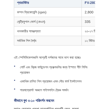
প্যারামিটার
FV-280R
কম্পন ফ্রিকোয়েন্সি (rpm)
2,800
সেন্ট্রিফুগাল ফোর্স (কেএন)
335
খননকারীর সামঞ্জস্যতা
২৩-২৭ টি
সর্বাধিক পিল দৈর্ঘ্য
১২ মিটার
এই স্পেসিফিকেশনগুলি আগ্রহী দর্শকদের সাথে ভাগ করা হচ্ছেঃ
পোর্ট এবং ব্রিজ ফাউন্ডেশন প্রকল্পগুলির জন্য ইস্পাত শীট পিলিং
প্রয়োজন
একাধিক চালিত পিল প্রয়োজন এমন সৌর ফার্ম ইনস্টলেশন
পারমাফ্রোস্ট অঞ্চলে পাইপলাইন ট্রেঞ্চ সমর্থন
কীভাবে বুথ ৩-১০ পরিদর্শন করবেন
স্থানঃ ক্রোকাস এক্সপো আন্তর্জাতিক প্রদর্শনী কেন্দ্র, মস্কো