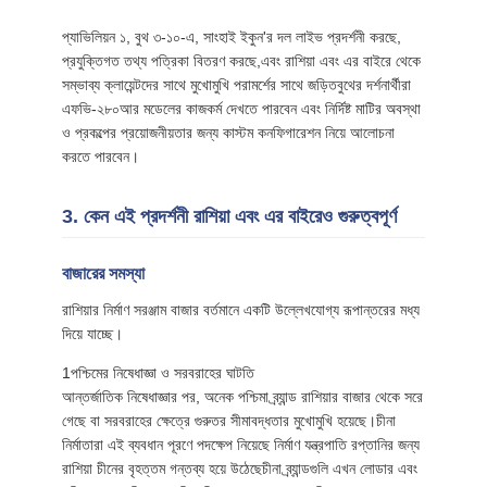
প্যাভিলিয়ন ১, বুথ ৩-১০-এ, সাংহাই ইকুন'র দল লাইভ প্রদর্শনী করছে,
প্রযুক্তিগত তথ্য পত্রিকা বিতরণ করছে,এবং রাশিয়া এবং এর বাইরে থেকে
সম্ভাব্য ক্লায়েন্টদের সাথে মুখোমুখি পরামর্শের সাথে জড়িতবুথের দর্শনার্থীরা
এফভি-২৮০আর মডেলের কাজকর্ম দেখতে পারবেন এবং নির্দিষ্ট মাটির অবস্থা
ও প্রকল্পের প্রয়োজনীয়তার জন্য কাস্টম কনফিগারেশন নিয়ে আলোচনা
করতে পারবেন।
3. কেন এই প্রদর্শনী রাশিয়া এবং এর বাইরেও গুরুত্বপূর্ণ
বাজারের সমস্যা
রাশিয়ার নির্মাণ সরঞ্জাম বাজার বর্তমানে একটি উল্লেখযোগ্য রূপান্তরের মধ্য
দিয়ে যাচ্ছে।
1পশ্চিমের নিষেধাজ্ঞা ও সরবরাহের ঘাটতি
আন্তর্জাতিক নিষেধাজ্ঞার পর, অনেক পশ্চিমা ব্র্যান্ড রাশিয়ার বাজার থেকে সরে
গেছে বা সরবরাহের ক্ষেত্রে গুরুতর সীমাবদ্ধতার মুখোমুখি হয়েছে।চীনা
নির্মাতারা এই ব্যবধান পূরণে পদক্ষেপ নিয়েছে নির্মাণ যন্ত্রপাতি রপ্তানির জন্য
রাশিয়া চীনের বৃহত্তম গন্তব্য হয়ে উঠেছেচীনা ব্র্যান্ডগুলি এখন লোডার এবং