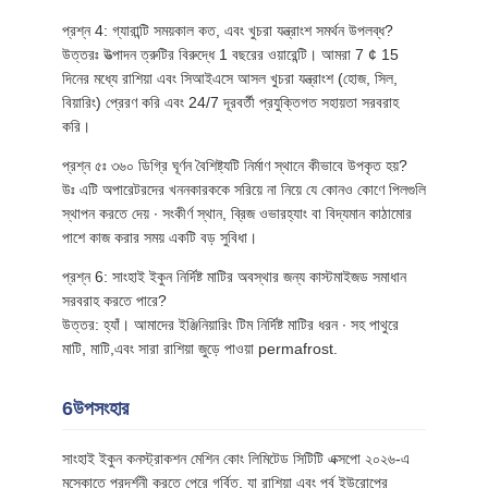
প্রশ্ন 4: গ্যারান্টি সময়কাল কত, এবং খুচরা যন্ত্রাংশ সমর্থন উপলব্ধ?
উত্তরঃ উত্পাদন ত্রুটির বিরুদ্ধে 1 বছরের ওয়ারেন্টি। আমরা 7 ¢ 15
দিনের মধ্যে রাশিয়া এবং সিআইএসে আসল খুচরা যন্ত্রাংশ (হোজ, সিল,
বিয়ারিং) প্রেরণ করি এবং 24/7 দূরবর্তী প্রযুক্তিগত সহায়তা সরবরাহ
করি।
প্রশ্ন ৫ঃ ৩৬০ ডিগ্রি ঘূর্ণন বৈশিষ্ট্যটি নির্মাণ স্থানে কীভাবে উপকৃত হয়?
উঃ এটি অপারেটরদের খননকারককে সরিয়ে না নিয়ে যে কোনও কোণে পিলগুলি
স্থাপন করতে দেয় ∙ সংকীর্ণ স্থান, ব্রিজ ওভারহ্যাং বা বিদ্যমান কাঠামোর
পাশে কাজ করার সময় একটি বড় সুবিধা।
প্রশ্ন 6: সাংহাই ইকুন নির্দিষ্ট মাটির অবস্থার জন্য কাস্টমাইজড সমাধান
সরবরাহ করতে পারে?
উত্তর: হ্যাঁ। আমাদের ইঞ্জিনিয়ারিং টিম নির্দিষ্ট মাটির ধরন ∙ সহ পাথুরে
মাটি, মাটি,এবং সারা রাশিয়া জুড়ে পাওয়া permafrost.
6উপসংহার
সাংহাই ইকুন কনস্ট্রাকশন মেশিন কোং লিমিটেড সিটিটি এক্সপো ২০২৬-এ
মস্কোতে প্রদর্শনী করতে পেরে গর্বিত, যা রাশিয়া এবং পূর্ব ইউরোপের