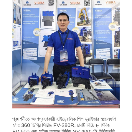
প্রদর্শনীতে অংশগ্রহণকারী হাইড্রোলিক পিল ড্রাইভার মডেলগুলি
হ'লঃ 360 ডিগ্রি সিরিজ FV-280R, চারটি বিচ্ছিন্ন সিরিজ
FV-600 এবং সাইড ক্ল্যাম্প সিরিজ SV-400;এই সিরিজগুলি