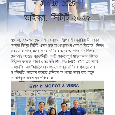
ভ্রমণ
Jun 10, 2025
ভাইব্রা, সিটিটি ২০২৫
মান
নিয়ন্ত্রণ
মস্কো, ২৬-৩০ মে- নির্মাণ সরঞ্জাম শিল্পের শীর্ষস্থানীয় উদ্ভাবক
যোগাযোগ
সংস্থা ভিব্রা সিটিটি এক্সপোতে অংশগ্রহণের ঘোষণা দিয়েছে।নির্মাণ
সরঞ্জাম ও প্রযুক্তির জন্য রাশিয়ার অন্যতম প্রধান বাণিজ্য
করুন
মেলাএই বছরের প্রদর্শনীটি একটি গুরুত্বপূর্ণ মাইলফলক হিসাবে
চিহ্নিত করেছে কারণ এলএলসি BUR&MOLOT এর সাথে
একচেটিয়া অংশীদারিত্বের মাধ্যমে ভিব্রা রাশিয়ার বাজারে তার
খবর
উপস্থিতি জোরদার করেছে,রাশিয়ার অঞ্চলের জন্য তার নতুন
নিয়োগকৃত একমাত্র পরিবেশক.
মামলা
উদ্ধৃতির
জন্য