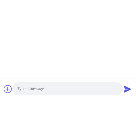
পিলের শরীরকে আরও দক্ষ করার জন্য উপরে বা নীচে চাপ যোগ
করতে পারে;
বিদ্যমান সরঞ্জামগুলির সাথে তুলনা করে, হাইড্রোলিক ভাইব্রেটারের
যান্ত্রিক কাঠামো আরও যুক্তিসঙ্গত, এবং দশটিরও বেশি
অপ্টিমাইজেশন এবং আপগ্রেড করা হয়েছে।পুরো মেশিন উচ্চ
কনফিগারেশন আছে, এবং শিল্পের উন্নত কম্পন হ্রাস সিস্টেম এবং
আমদানি শক শোষক গ্রহণ করে। এটি ভাল শক শোষণ প্রভাব,
বড় সংক্রমণ শক্তি, এবং কম গোলমাল সুবিধা আছে।
Photo