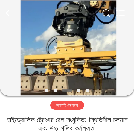
Yekun
Construction
Machinery
Co.,
Ltd..
All
Rights
Reserved.
বাড়ি
পণ্য
ভিআর
শো
আমাদের
জলবাহী ট্রেনচার
সম্পর্কে
হাইড্রোলিক ট্রেঞ্চার রেল সংযুক্তি: স্থিতিশীল চলমান
কারখানা
এবং উচ্চ-গতির কর্মক্ষমতা