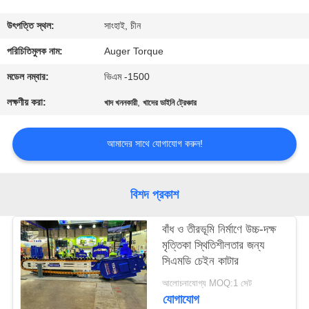
ভ্রমণ
উৎপত্তি স্থল:
সাংহাই, চীন
মান
পরিচিতিমুলক নাম:
Auger Torque
নিয়ন্ত্রণ
মডেল নম্বার:
ভিএম -1500
লক্ষণীয় করা:
,
খাদ খননকারী
খাদের ডাইনি ট্রেঞ্চার
যোগাযোগ
করুন
আমাদের সাথে যোগাযোগ করুন!
খবর
বিশদ প্রকাশ
মামলা
বাঁধ ও তীরভূমি নির্মাণে উচ্চ-দক্ষ
মৃত্তিকা স্থিতিশীলতার জন্য
সিএমডি চেইন কাটার
উদ্ধৃতির
আলোচনাযোগ্য MOQ:1 সেট
জন্য
যোগাযোগ