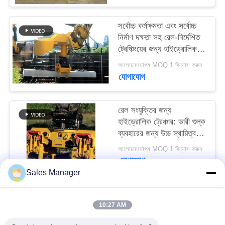
আবেদন
সর্বোচ্চ কর্মক্ষমতা এবং সর্বোচ্চ
নির্মাণ দক্ষতা সহ রেল-নির্দেশিত
SITEMAP
ট্রেঞ্চিংয়ের জন্য হাইড্রোলিক
ট্রেঞ্চার
আলোচনাযোগ্য MOQ:1 বিন্যাস করুন
PRIVACY
যোগাযোগ
POLICY
রেল সংযুক্তির জন্য
হাইড্রোলিক ট্রেঞ্চার: ভারী শুল্ক
ব্যবহারের জন্য উচ্চ স্থায়িত্ব
এবং দীর্ঘ পরিষেবা জীবন
আলোচনাযোগ্য MOQ:1 বিন্যাস করুন
যোগাযোগ
Sales Manager
সব
10:27 AM