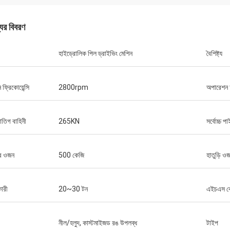
যের বিবরণ
হাইড্রোলিক পিল ড্রাইভিং মেশিন
বৈশিষ্ট্য
 ফ্রিকোয়েন্সি
2800rpm
অপারেশন 
্রাতিগ বাহিনী
265KN
সর্বোচ্চ পাই
র ওজন
500 কেজি
হাতুড়ি ও
ারী
20~30 টন
এইচএস 
নীল/হলুদ, কাস্টমাইজড রঙ উপলব্ধ
টাইপ