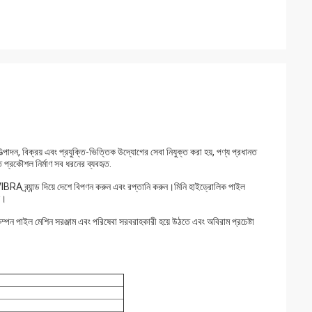
্পাদন, বিক্রয় এবং প্রযুক্তি-ভিত্তিক উদ্যোগের সেবা নিযুক্ত করা হয়, পণ্য প্রধানত
 প্রকৌশল নির্মাণ সব ধরনের ব্যবহৃত.
ছে।VIBRA ব্র্যান্ড দিয়ে দেশে বিপণন করুন এবং রপ্তানি করুন।মিনি হাইড্রোলিক পাইল
ে।
র কম্পন পাইল মেশিন সরঞ্জাম এবং পরিষেবা সরবরাহকারী হয়ে উঠতে এবং অবিরাম প্রচেষ্টা