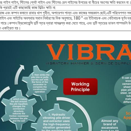
লের পাইপ পাইল, স্টিলের প্লেট পাইল এবং স্টিলের রেল পাইলের উপরের বা নীচের অংশের ক্ষতি করবেন না
 প্রায়ই এটি কাছাকাছি কাজ বিল্ডিং ক্ষতি না.
াজ এবং কম্পন কমাতে রাবার খাপ গৃহীত, অপারেশন শান্ত এবং কাজের সময়কাল ছোট;এটি পরিবেশগত সমস
পাইল এবং সাইটের অবস্থার স্থান নির্ধারণের দিক অনুসারে, 180 ° এর ইতিবাচক এবং নেতিবাচক ঘূর্ণন দ
পারে।কম্পন ফ্রিকোয়েন্সি দুটি স্তর দ্বারা সামঞ্জস্য করা যেতে পারে, এবং দুটি স্তরের ডাবল পাম্পগুলি 
 একত্রিত হয়।