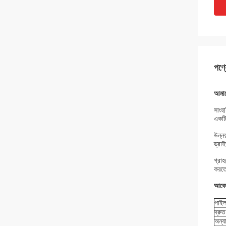
পণ্য
আমাদে
সাংহা
একটি 
উন্নয
ড্রাই
গ্রাহ
করতে
আবে
পাইল
দ্রু
অন্য