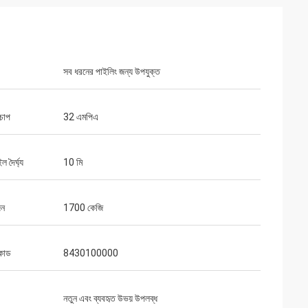
সব ধরনের পাইলিং জন্য উপযুক্ত
চাপ
32 এমপিএ
ল দৈর্ঘ্য
10 মি
জন
1700 কেজি
কোড
8430100000
নতুন এবং ব্যবহৃত উভয় উপলব্ধ