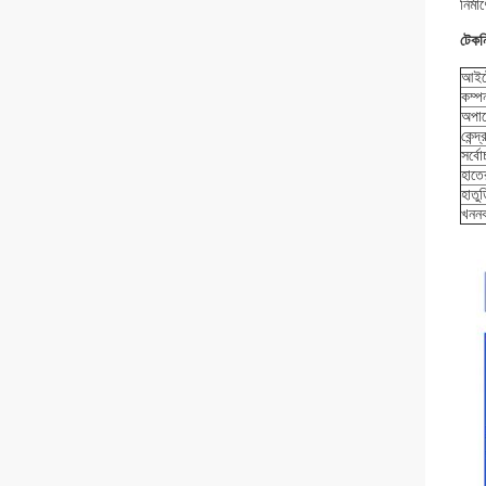
নির্ম
টেকনি
আইট
কম্প
অপার
কেন্দ
সর্বোচ
হাতে
হাতু
খননক