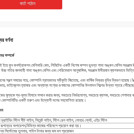
বার্তা পাঠান
ের বর্ণনা
র সম্পর্কে
ই ইয়ে কুন কনস্ট্রাকশন মেশিনারি কোং, লিমিটেড একটি বিশেষ কম্পন ডুবন্ত গাদা অঙ্কন মেশিন সরঞ্জাম উত
উচ্চ গতির জলবাহী গাদা অঙ্কন মেশিন এবং পেরিফেরাল আনুষাঙ্গিক, সরঞ্জাম উদীয়মান ব্যাপকভাবে ভিত্তি
়নের স্বল্প সময়ের পরে, কোম্পানি গ্রাহকদের স্বীকৃতি জিতেছে, এবং বার্ষিক বিক্রয় বৃদ্ধি দ্বিগুণ হয়ে
ভার, ভাইব্রেশন হ্যামার এবং অন্যান্য পণ্যের গুণমানের কোম্পানির উৎপাদন শিল্পের উন্নত স্তরে পৌঁছেছ
কের মূল্যকে স্ব-মূল্য হিসাবে সম্মান করার জন্য, সবচেয়ে নির্ভরযোগ্য, সবচেয়ে ব্যাপক, সবচেয়ে পেশাদা
 কোম্পানিটির একটি তরুণ এবং উদ্যোগী দলের সহযোগিতা রয়েছে।
দন
 ড্রাইভিং স্টিল শীট পাইল, সিমেন্ট পাইল, স্টিল রেল পাইল, লোহার প্লেট, এইচ স্টিল
ত রূপান্তর অপারেশন;বিভিন্ন কাজের পরিবেশে প্রয়োগ করা হয়।
ান্য সিস্টেমের তুলনায়, পাইল টানার জন্য কম বল প্রয়োজন