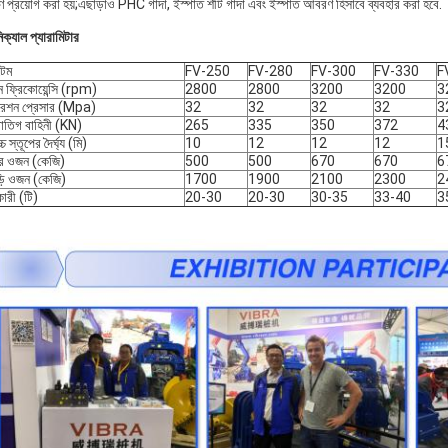
াণে প্রয়োগ করা হয়;এছাড়াও PHC গাদা, ইস্পাত শীট গাদা এবং ইস্পাত আবরণ হিসাবে ব্যবহার করা হবে.
ক্যাল প্যারামিটার
েম
FV-250
FV-280
FV-300
FV-330
F
ন ফ্রিকোয়েন্সি (rpm)
2800
2800
3200
3200
3
েশন প্রেসার (Mpa)
32
32
32
32
3
্রাতিগ বাহিনী (KN)
265
335
350
372
4
্চ স্তূপের দৈর্ঘ্য (মি)
10
12
12
12
1
র ওজন (কেজি)
500
500
670
670
6
ড়ি ওজন (কেজি)
1700
1900
2100
2300
2
ারী (টি)
20-30
20-30
30-35
33-40
3