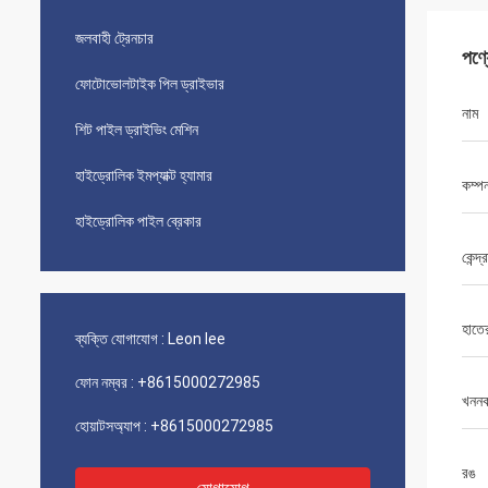
জলবাহী ট্রেনচার
পণ্
ফোটোভোলটাইক পিল ড্রাইভার
নাম
শিট পাইল ড্রাইভিং মেশিন
হাইড্রোলিক ইমপ্যাক্ট হ্যামার
কম্পন
হাইড্রোলিক পাইল ব্রেকার
কেন্দ
হাতে
ব্যক্তি যোগাযোগ :
Leon lee
ফোন নম্বর :
+8615000272985
খননক
হোয়াটসঅ্যাপ :
+8615000272985
রঙ