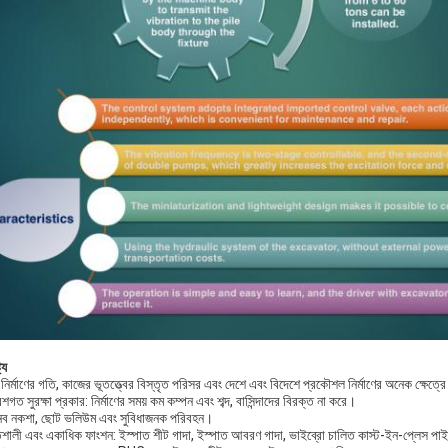
ট্য
 নির্মাণের গতি, কাজের ভূতত্ত্বের বিস্তৃত পরিসর এবং দেশে এবং বিদেশে প্রকৌশল নির্মাণের অনেক ক্ষেত্র
শগত সুরক্ষা প্রকার: নির্মাণের সময় কম কম্পন এবং শব্দ, বাসিন্দাদের বিরক্ত না করে।
ব নকশা, ছোট ভলিউম এবং সুবিধাজনক পরিবহন।
িশালী এবং একাধিক ফাংশন: ইস্পাত শীট গাদা, ইস্পাত আবরণ গাদা, ভাইব্রো চালিত কাস্ট-ইন-প্লেস পা