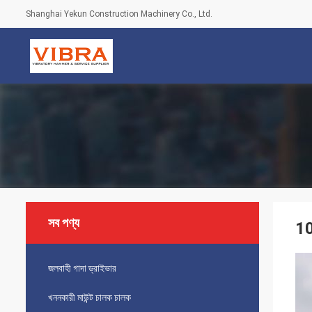
Shanghai Yekun Construction Machinery Co., Ltd.
সব পণ্য
10
জলবাহী গাদা ড্রাইভার
খননকারী মাউন্ট চালক চালক