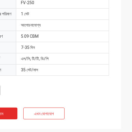
FV-250
ার পরিমাণ
1 সেট
আলোচনাযোগ্য
রণ
5.09 CBM
7-35 দিন
এল/সি, টি/টি, ডি/পি
া
35 সেট/মাস
াম
এখন যোগাযোগ