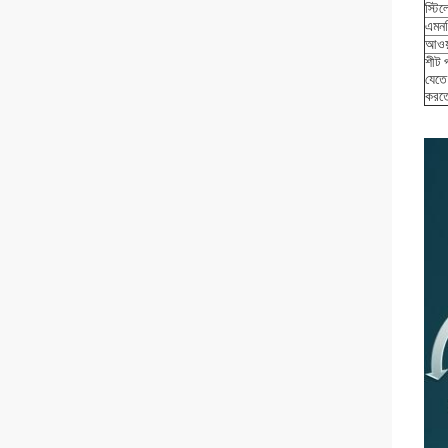
স্টি
এমনকি
আওয়
শীট 
যেতে 
করতে