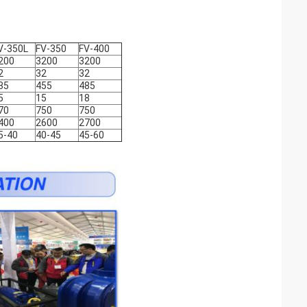
V-350L
FV-350
FV-400
200
3200
3200
2
32
32
35
455
485
5
15
18
70
750
750
400
2600
2700
5-40
40-45
45-60