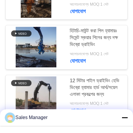
দ্রুত আরসি পাইল ড্রাইভিং
আবেদন
আলোচনাযোগ্য MOQ:1 সেট
অর্জন করুন
যোগাযোগ
SITEMAP
হিটাচি-মাউন্ট করা পিল হ্যামারঃ
সিমেন্ট স্কয়ার পিলের জন্য দক্ষ
PRIVACY
ভিব্রো ড্রাইভিং
POLICY
আলোচনাযোগ্য MOQ:1 সেট
যোগাযোগ
12 মিটার পাইল ড্রাইভিং হেভি
ভিব্রো হ্যামার হার্ড আর্থ/সয়েল
এলাকা প্রকল্পের জন্য
আলোচনাযোগ্য MOQ:1 সেট
যোগাযোগ
Sales Manager