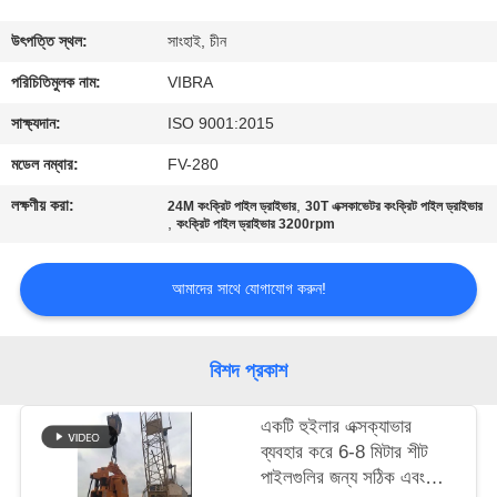
ভ্রমণ
উৎপত্তি স্থল:
সাংহাই, চীন
মান
পরিচিতিমুলক নাম:
VIBRA
নিয়ন্ত্রণ
সাক্ষ্যদান:
ISO 9001:2015
মডেল নম্বার:
FV-280
যোগাযোগ
লক্ষণীয় করা:
,
24M কংক্রিট পাইল ড্রাইভার
30T এক্সকাভেটর কংক্রিট পাইল ড্রাইভার
,
করুন
কংক্রিট পাইল ড্রাইভার 3200rpm
আমাদের সাথে যোগাযোগ করুন!
খবর
মামলা
বিশদ প্রকাশ
একটি হুইলার এক্সক্যাভার
উদ্ধৃতির
ব্যবহার করে 6-8 মিটার শীট
জন্য
পাইলগুলির জন্য সঠিক এবং