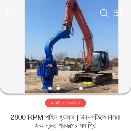
Yekun
Construction
Machinery
Co.,
Ltd..
All
Rights
Reserved.
বাড়ি
পণ্য
ভিআর
শো
আমাদের
জলবাহী গাদা ড্রাইভার
সম্পর্কে
2800 RPM পাইল হ্যামার | উচ্চ-গতিতে চালনা
কারখানা
এবং দ্রুত প্রকল্পের সমাপ্তি