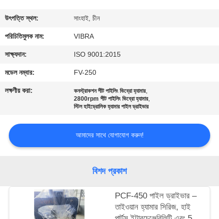
ভ্রমণ
উৎপত্তি স্থল:
সাংহাই, চীন
মান
পরিচিতিমুলক নাম:
VIBRA
নিয়ন্ত্রণ
সাক্ষ্যদান:
ISO 9001:2015
মডেল নম্বার:
FV-250
যোগাযোগ
লক্ষণীয় করা:
,
কনস্ট্রাকশন শীট পাইলিং ভিব্রো হ্যামার
,
করুন
2800rpm শীট পাইলিং ভিব্রো হ্যামার
স্টিল হাইড্রোলিক হ্যামার পাইল ড্রাইভার
খবর
আমাদের সাথে যোগাযোগ করুন!
মামলা
বিশদ প্রকাশ
উদ্ধৃতির
PCF-450 পাইল ড্রাইভার –
তাইওয়ান হ্যামার সিরিজ, হাই
জন্য
পার্টস ইন্টারচেঞ্জেবিলিটি এবং 535