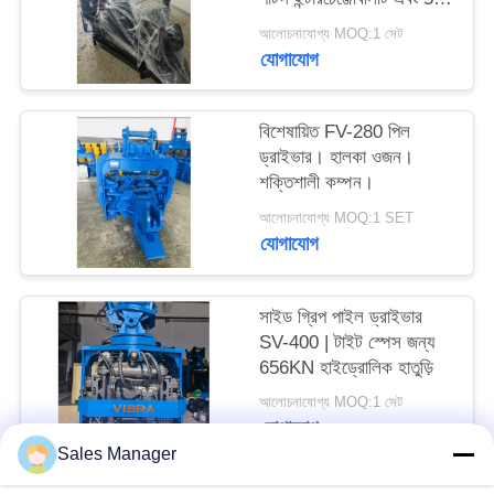
আবেদন
kN ফোর্স
আলোচনাযোগ্য MOQ:1 সেট
যোগাযোগ
SITEMAP
বিশেষায়িত FV-280 পিল
PRIVACY
ড্রাইভার। হালকা ওজন।
শক্তিশালী কম্পন।
POLICY
আলোচনাযোগ্য MOQ:1 SET
যোগাযোগ
সাইড গ্রিপ পাইল ড্রাইভার
SV-400 | টাইট স্পেস জন্য
656KN হাইড্রোলিক হাতুড়ি
আলোচনাযোগ্য MOQ:1 সেট
যোগাযোগ
Sales Manager