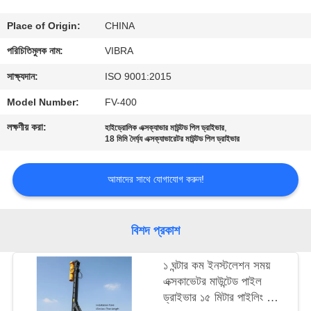
ভ্রমণ
Place of Origin:
CHINA
মান
পরিচিতিমুলক নাম:
VIBRA
নিয়ন্ত্রণ
সাক্ষ্যদান:
ISO 9001:2015
Model Number:
FV-400
যোগাযোগ
লক্ষণীয় করা:
,
হাইড্রোলিক এক্সক্যাভার মাউন্টড পিল ড্রাইভার
18 মিমি দৈর্ঘ্য এক্সক্যাভারেটর মাউন্টড পিল ড্রাইভার
করুন
আমাদের সাথে যোগাযোগ করুন!
খবর
বিশদ প্রকাশ
মামলা
১ ঘন্টার কম ইনস্টলেশন সময়
উদ্ধৃতির
এক্সকাভেটর মাউন্টেড পাইল
ড্রাইভার ১৫ মিটার পাইলিং দৈর্ঘ্য
জন্য