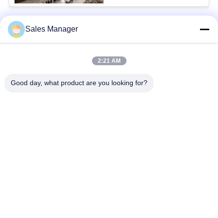
Sales Manager
সব
2:21 AM
জলবাহী গাদা ড্রাইভার
খননকারী মাউন্ট চালক চালক
Good day, what product are you looking for?
বৈদ্যুতিক কম্পন হ্যামার
সাইড গ্রিপ পাইল ড্রাইভার
চারটি অদ্ভুত পিল ড্রাইভার
৩৬০ ডিগ্রি পিল ড্রাইভার
কংক্রিট পাইল ড্রাইভিং
মিনি খননকারী গাদা ড্রাইভার
সরঞ্জাম
সাবস্ক্রাইব