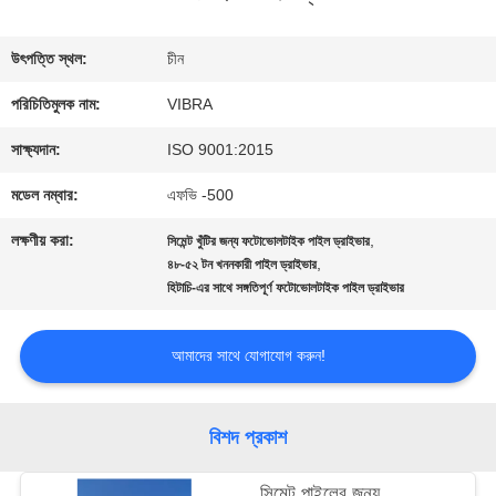
কারখানা
উৎপত্তি স্থল:
চীন
ভ্রমণ
পরিচিতিমুলক নাম:
VIBRA
সাক্ষ্যদান:
ISO 9001:2015
মান
মডেল নম্বার:
এফভি -500
নিয়ন্ত্রণ
লক্ষণীয় করা:
,
সিমেন্ট খুঁটির জন্য ফটোভোলটাইক পাইল ড্রাইভার
,
৪৮-৫২ টন খননকারী পাইল ড্রাইভার
হিটাচি-এর সাথে সঙ্গতিপূর্ণ ফটোভোলটাইক পাইল ড্রাইভার
যোগাযোগ
করুন
আমাদের সাথে যোগাযোগ করুন!
খবর
বিশদ প্রকাশ
সিমেন্ট পাইলের জন্য