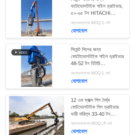
মামলা
ফটোভোলটাইক পাইল ড্রাইভার,
৫০-৬৫ টন HITACHI
এক্সকাভেটর
আলোচনাযোগ্য MOQ:1 সেট
উদ্ধৃতির
যোগাযোগ
জন্য
আবেদন
সিমেন্ট পিলের জন্য
ফোটোভোলটাইক পাইল ড্রাইভার
48-52 টন হিটাচি
এক্সক্যাভারেটর
সাইট
আলোচনাযোগ্য MOQ:1 সেট
যোগাযোগ
ম্যাপ
12 এম ম্যাক্স পিল দৈর্ঘ্য
PRIVACY
ফোটভোলটাইক পিল ড্রাইভার
ভারী দায়িত্ব 33-40 টন
POLICY
খননকারীর জন্য
আলোচনাযোগ্য MOQ:১টি সেট
যোগাযোগ