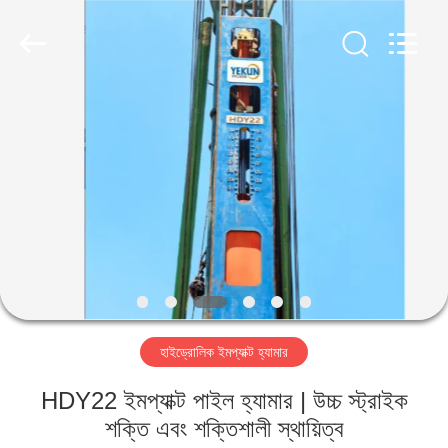
Yekun
Construction
Machinery
Co.,
Ltd..
All
Rights
Reserved.
বাড়ি
পণ্য
ভিআর
শো
আমাদের
হাইড্রোলিক ইমপ্যাক্ট হ্যামার
সম্পর্কে
HDY22 ইমপ্যাক্ট পাইল হ্যামার | উচ্চ স্ট্রাইক
কারখানা
শক্তি এবং শক্তিশালী স্থায়িত্ব