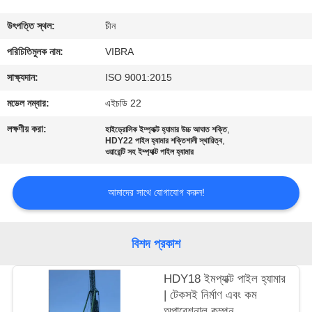
ভ্রমণ
উৎপত্তি স্থল:
চীন
মান
পরিচিতিমুলক নাম:
VIBRA
নিয়ন্ত্রণ
সাক্ষ্যদান:
ISO 9001:2015
মডেল নম্বার:
এইচডি 22
যোগাযোগ
লক্ষণীয় করা:
,
হাইড্রোলিক ইম্প্যাক্ট হ্যামার উচ্চ আঘাত শক্তি
,
করুন
HDY22 পাইল হ্যামার শক্তিশালী স্থায়িত্ব
ওয়ারেন্টি সহ ইম্প্যাক্ট পাইল হ্যামার
খবর
আমাদের সাথে যোগাযোগ করুন!
মামলা
বিশদ প্রকাশ
উদ্ধৃতির
HDY18 ইমপ্যাক্ট পাইল হ্যামার
| টেকসই নির্মাণ এবং কম
জন্য
অপারেশনাল কম্পন