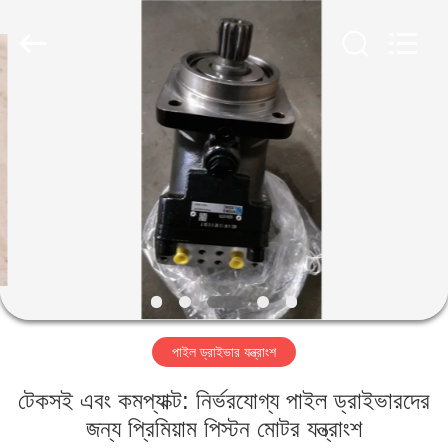
Yekun
Construction
Machinery
Co.,
Ltd..
All
Rights
Reserved.
বাড়ি
পণ্য
ভিআর
শো
আমাদের
পাইল ড্রাইভার যন্ত্রাংশ
সম্পর্কে
টেকসই এবং কমপ্যাক্ট: নির্ভরযোগ্য পাইল ড্রাইভারদের
কারখানা
জন্য প্রিমিয়াম পিস্টন মোটর যন্ত্রাংশ