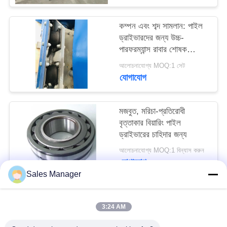
আবেদন
কম্পন এবং শব্দ সামলান: পাইল
ড্রাইভারদের জন্য উচ্চ-
SITEMAP
পারফরম্যান্স রাবার শোষক
যন্ত্রাংশ
আলোচনাযোগ্য MOQ:1 সেট
PRIVACY
যোগাযোগ
POLICY
মজবুত, মরিচা-প্রতিরোধী
বৃত্তাকার বিয়ারিং পাইল
ড্রাইভারের চাহিদার জন্য
আলোচনাযোগ্য MOQ:1 বিন্যাস করুন
যোগাযোগ
Sales Manager
সব
3:24 AM