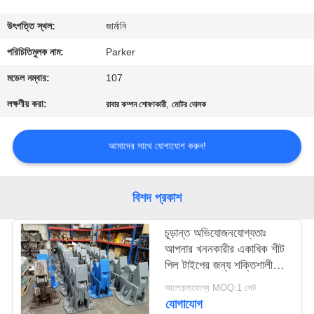
ভ্রমণ
উৎপত্তি স্থল:
জার্মানি
মান
পরিচিতিমুলক নাম:
Parker
নিয়ন্ত্রণ
মডেল নম্বার:
107
লক্ষণীয় করা:
,
রাবার কম্পন শোষণকারী
মোটর দোলক
যোগাযোগ
করুন
আমাদের সাথে যোগাযোগ করুন!
খবর
বিশদ প্রকাশ
মামলা
চূড়ান্ত অভিযোজনযোগ্যতাঃ
আপনার খননকারীর একাধিক শীট
পিল টাইপের জন্য শক্তিশালী
উদ্ধৃতির
ক্ল্যাম্প
আলোচনাযোগ্য MOQ:1 সেট
জন্য
যোগাযোগ