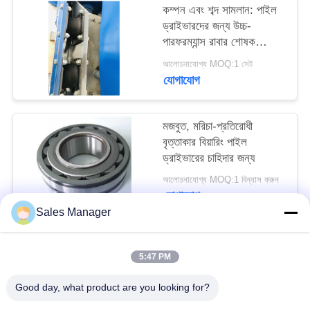
কম্পন এবং শব্দ সামলান: পাইল
আবেদন
ড্রাইভারদের জন্য উচ্চ-
পারফরম্যান্স রাবার শোষক
SITEMAP
যন্ত্রাংশ
আলোচনাযোগ্য MOQ:1 সেট
যোগাযোগ
PRIVACY
POLICY
মজবুত, মরিচা-প্রতিরোধী
বৃত্তাকার বিয়ারিং পাইল
ড্রাইভারের চাহিদার জন্য
আলোচনাযোগ্য MOQ:1 বিন্যাস করুন
যোগাযোগ
Sales Manager
সব
5:47 PM
Good day, what product are you looking for?
জলবাহী গাদা ড্রাইভার
খননকারী মাউন্ট চালক চালক