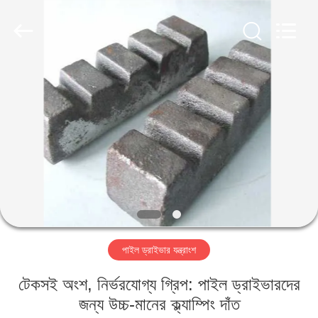
Yekun
Construction
Machinery
Co.,
Ltd..
All
Rights
Reserved.
বাড়ি
পণ্য
ভিআর
শো
আমাদের
পাইল ড্রাইভার যন্ত্রাংশ
সম্পর্কে
টেকসই অংশ, নির্ভরযোগ্য গ্রিপ: পাইল ড্রাইভারদের
কারখানা
জন্য উচ্চ-মানের ক্ল্যাম্পিং দাঁত