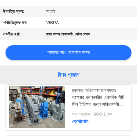
ভ্রমণ
উৎপত্তি স্থল:
সাংহাই
মান
পরিচিতিমুলক নাম:
VIBRA
নিয়ন্ত্রণ
লক্ষণীয় করা:
,
রাবার কম্পন শোষণকারী
মোটর দোলক
যোগাযোগ
আমাদের সাথে যোগাযোগ করুন!
করুন
বিশদ প্রকাশ
খবর
চূড়ান্ত অভিযোজনযোগ্যতাঃ
আপনার খননকারীর একাধিক শীট
মামলা
পিল টাইপের জন্য শক্তিশালী
ক্ল্যাম্প
আলোচনাযোগ্য MOQ:1 সেট
উদ্ধৃতির
যোগাযোগ
জন্য