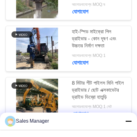
কর্মক্ষমতা
আবেদন
আলোচনাযোগ্য MOQ:ঘ
যোগাযোগ
SITEMAP
হাই-স্পিড মাইক্রো পিল
ড্রাইভার - কোন দূষণ এবং
PRIVACY
উচ্চতর নির্মাণ দক্ষতা
POLICY
আলোচনাযোগ্য MOQ:1
যোগাযোগ
8 মিটার শীট পাইলস মিনি পাইল
ড্রাইভার / ছোট এক্সকাভেটর
ড্রাইভ ভিব্রো হাতুড়ি
আলোচনাযোগ্য MOQ:1 সেট
যোগাযোগ
Sales Manager