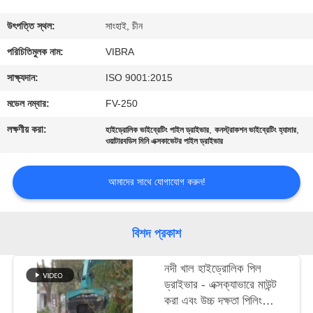
ভ্রমণ
উৎপত্তি স্থল:
সাংহাই, চীন
মান
পরিচিতিমুলক নাম:
VIBRA
নিয়ন্ত্রণ
সাক্ষ্যদান:
ISO 9001:2015
মডেল নম্বার:
FV-250
যোগাযোগ
লক্ষণীয় করা:
,
,
হাইড্রোলিক ভাইব্রেটিং পাইল ড্রাইভার
কনস্ট্রাকশন ভাইব্রেটিং হ্যামার
করুন
ওয়াটারবডিস মিনি এক্সকাভেটর পাইল ড্রাইভার
আমাদের সাথে যোগাযোগ করুন!
খবর
মামলা
বিশদ প্রকাশ
নদী খাল হাইড্রোলিক পিল
উদ্ধৃতির
ড্রাইভার - এক্সক্যাভারে মাউন্ট
জন্য
করা এবং উচ্চ দক্ষতা পিলিং