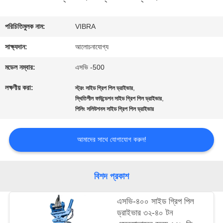
কারখানা
পরিচিতিমুলক নাম:
VIBRA
ভ্রমণ
সাক্ষ্যদান:
আলোচনাযোগ্য
মডেল নম্বার:
এসভি -500
মান
লক্ষণীয় করা:
,
স্ট্রং সাইড গ্রিপ পিল ড্রাইভার
নিয়ন্ত্রণ
,
স্থিতিশীল ফাউন্ডেশন সাইড গ্রিপ পিল ড্রাইভার
পিলিং সলিউশনস সাইড গ্রিপ পিল ড্রাইভার
যোগাযোগ
আমাদের সাথে যোগাযোগ করুন!
করুন
বিশদ প্রকাশ
খবর
এসভি-৪০০ সাইড গ্রিপ পিল
ড্রাইভার ৩২-৪০ টন