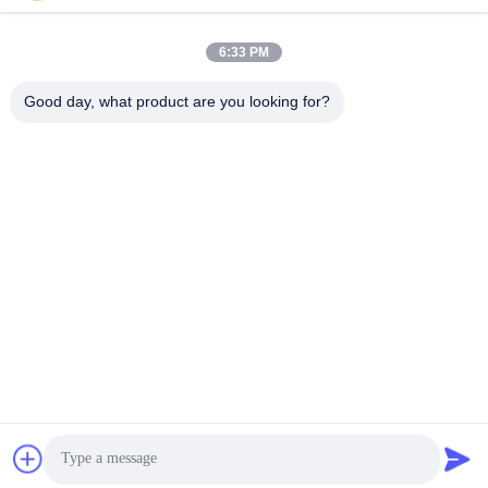
সব
6:33 PM
Good day, what product are you looking for?
জলবাহী গাদা ড্রাইভার
খননকারী মাউন্ট চালক চালক
বৈদ্যুতিক কম্পন হ্যামার
সাইড গ্রিপ পাইল ড্রাইভার
চারটি অদ্ভুত পিল ড্রাইভার
৩৬০ ডিগ্রি পিল ড্রাইভার
কংক্রিট পাইল ড্রাইভিং
মিনি খননকারী গাদা ড্রাইভার
সরঞ্জাম
সাবস্ক্রাইব