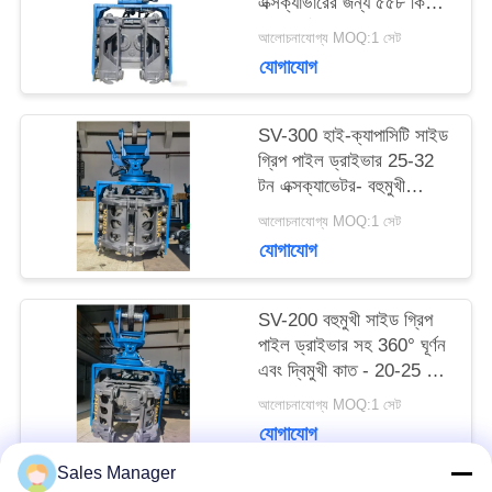
এক্সক্যাভারের জন্য ৫৫৮ কিলো
মামলা
নট ফোর্স ও ওয়াইড ফ্রিকোয়েন্সি
আলোচনাযোগ্য MOQ:1 সেট
রেঞ্জ
যোগাযোগ
উদ্ধৃতির
জন্য
SV-300 হাই-ক্যাপাসিটি সাইড
গ্রিপ পাইল ড্রাইভার 25-32
আবেদন
টন এক্সক্যাভেটর- বহুমুখী
পাইলের ধরন এবং চ্যালেঞ্জিং
আলোচনাযোগ্য MOQ:1 সেট
ভূখণ্ডের জন্য ইঞ্জিনিয়ারড
যোগাযোগ
সাইট
ম্যাপ
SV-200 বহুমুখী সাইড গ্রিপ
পাইল ড্রাইভার সহ 360° ঘূর্ণন
এবং দ্বিমুখী কাত - 20-25 টন
PRIVACY
খননকারীদের জন্য ডিজাইন করা
আলোচনাযোগ্য MOQ:1 সেট
হয়েছে
যোগাযোগ
POLICY
Sales Manager